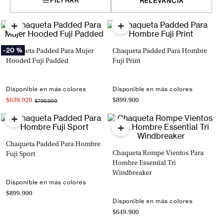
FILTRAR
RELEVANCIA
+
+
-
20 %
Chaqueta Padded Para Mujer
Chaqueta Padded Para Hombre
Hooded Fuji Padded
Fuji Print
Disponible en más colores
Disponible en más colores
$639.920
$899.900
$799.900
+
+
Chaqueta Padded Para Hombre
Chaqueta Rompe Vientos Para
Fuji Sport
Hombre Essential Tri
Windbreaker
Disponible en más colores
$899.900
Disponible en más colores
$649.900