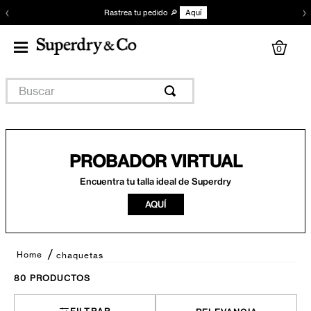
‹
›
Rastrea tu pedido 🔎
Aquí
0
Buscar
PROBADOR VIRTUAL
Encuentra tu talla ideal de Superdry
AQUÍ
chaquetas
80
PRODUCTOS