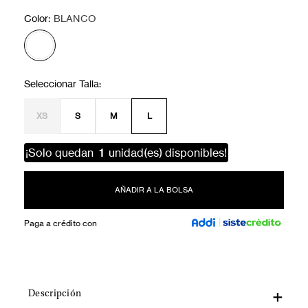
:
Color
BLANCO
XS
S
M
L
¡Solo quedan
1
unidad(es) disponibles!
AÑADIR A LA BOLSA
Paga a crédito con
Descripción