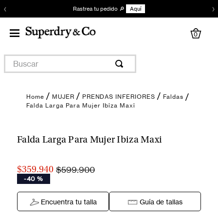
‹
›
Rastrea tu pedido 🔎
Aquí
0
Buscar
MUJER
PRENDAS INFERIORES
Faldas
Falda Larga Para Mujer Ibiza Maxi
Encuentra tu talla
Falda Larga Para Mujer Ibiza Maxi
$599.900
$359.940
-
40 %
Encuentra tu talla
Guía de tallas