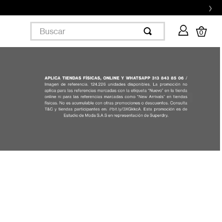
›
Buscar
0