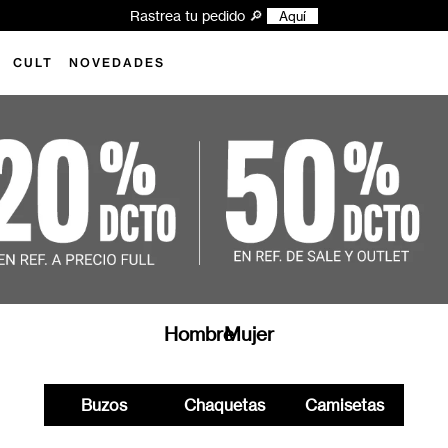
Rastrea tu pedido 🔎
Aquí
CULT
NOVEDADES
Hombre
Mujer
Buzos
Chaquetas
Camisetas