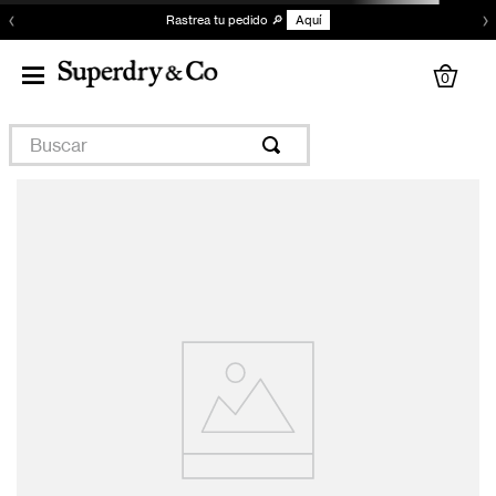
‹
›
Rastrea tu pedido 🔎
Aquí
0
Buscar