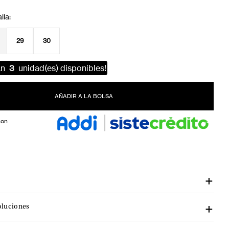
29
30
an
3
unidad(es) disponibles!
AÑADIR A LA BOLSA
con
oluciones