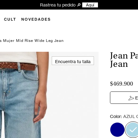
Rastrea tu pedido 🔎
Aquí
CULT
NOVEDADES
a Mujer Mid Rise Wide Leg Jean
Jean P
Encuentra tu talla
Jean
$469.900
E
:
Color
AZUL 