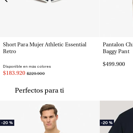
VISTA RÁPIDA
Short Para Mujer Athletic Essential
Pantalon Ch
Retro
Baggy Pant
$499.900
Disponible en más colores
$183.920
$229.900
Perfectos para ti
-
20 %
-
20 %