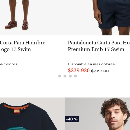
VISTA RÁPIDA
VISTA RÁPIDA
 Corta Para Hombre
Pantaloneta Corta Para H
Logo 17 Swim
Premium Emb 17 Swim
ás colores
Disponible en más colores
$239.920
$299.900
-
40 %