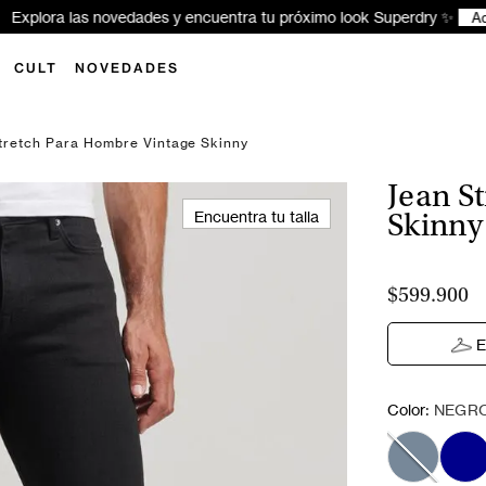
xplora las novedades y encuentra tu próximo look Superdry ✨
Aquí
CULT
NOVEDADES
tretch Para Hombre Vintage Skinny
Jean S
Encuentra tu talla
Skinny
$599.900
E
:
Color
NEGR