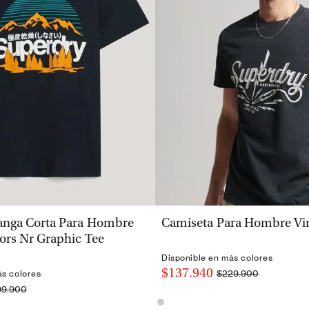
VISTA RÁPIDA
VISTA RÁPIDA
nga Corta Para Hombre
Camiseta Para Hombre Vi
ors Nr Graphic Tee
Disponible en más colores
$137.940
$229.900
ás colores
99.900