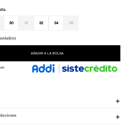
30
31
32
34
36
unidad(es)
AÑADIR A LA BOLSA
con
oluciones