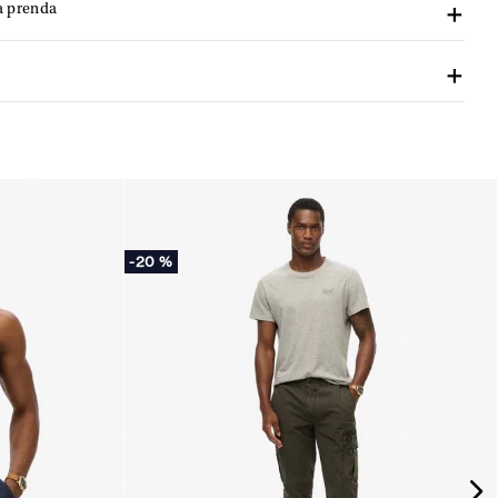
a prenda
-
20 %