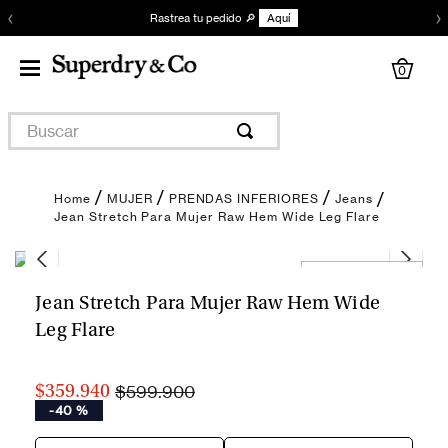
‹
›
Rastrea tu pedido 🔎
Aquí
0
Buscar
MUJER
PRENDAS INFERIORES
Jeans
Jean Stretch Para Mujer Raw Hem Wide Leg Flare
Encuentra tu talla
Jean Stretch Para Mujer Raw Hem Wide
Leg Flare
$599.900
$359.940
-
40 %