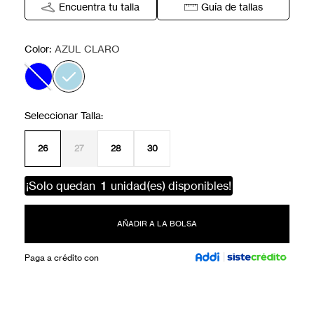
Encuentra tu talla
Guía de tallas
:
Color
AZUL CLARO
26
27
28
30
¡Solo quedan
1
unidad(es) disponibles!
AÑADIR A LA BOLSA
Paga a crédito con