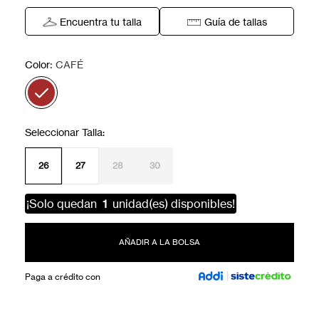
Encuentra tu talla
Guía de tallas
:
Color
CAFÉ
26
27
28
30
¡Solo quedan
1
unidad(es) disponibles!
AÑADIR A LA BOLSA
Paga a crédito con