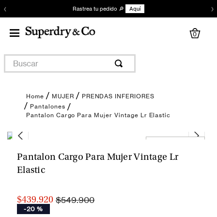
‹
›
Rastrea tu pedido 🔎
Aquí
0
Buscar
MUJER
PRENDAS INFERIORES
Pantalones
Pantalon Cargo Para Mujer Vintage Lr Elastic
Encuentra tu talla
Pantalon Cargo Para Mujer Vintage Lr
Elastic
$549.900
$439.920
-
20 %