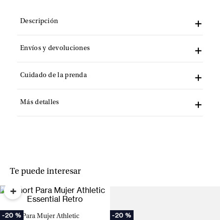
Descripción
Envíos y devoluciones
Cuidado de la prenda
Más detalles
Te puede interesar
+
-
20 %
-
20 %
Short Para Mujer Athletic