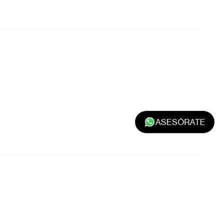
ASESÓRATE
Apellido
*