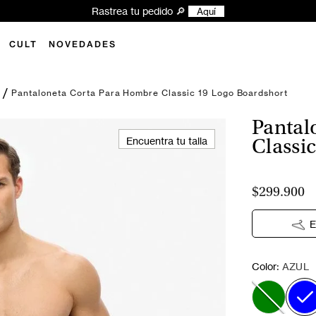
Explora las novedades y encuentra tu próximo l
CULT
NOVEDADES
Pantaloneta Corta Para Hombre Classic 19 Logo Boardshort
o
Pantal
Encuentra tu talla
Classi
$299.900
E
:
Color
AZUL