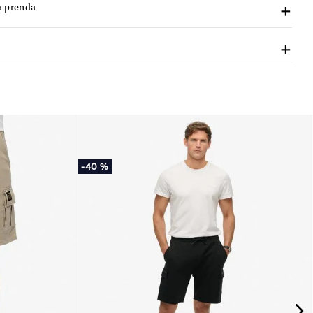
a prenda
-
40 %