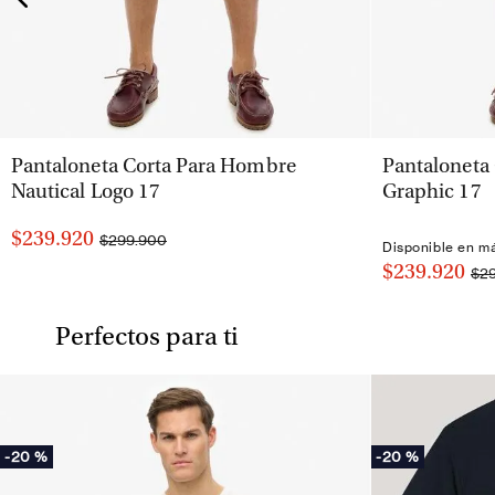
VISTA RÁPIDA
Pantaloneta Corta Para Hombre
Pantaloneta
Nautical Logo 17
Graphic 17
$239.920
$299.900
Disponible en m
$239.920
$2
Perfectos para ti
-
20 %
-
20 %