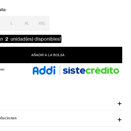
L
XL
XXL
an
2
unidad(es) disponibles!
AÑADIR A LA BOLSA
con
oluciones