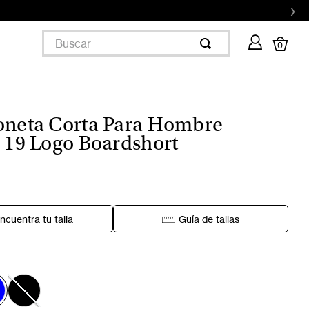
›
ook Superdry ✨
Aquí
Buscar
0
oneta Corta Para Hombre
c 19 Logo Boardshort
ncuentra tu talla
Guía de tallas