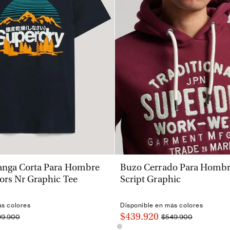
VISTA RÁPIDA
VISTA RÁPIDA
nga Corta Para Hombre
Buzo Cerrado Para Hombre
ors Nr Graphic Tee
Script Graphic
ás colores
Disponible en más colores
$439.920
99.900
$549.900