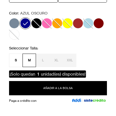
:
Color
AZUL OSCURO
S
M
L
XL
XXL
¡Solo quedan
1
unidad(es) disponibles!
AÑADIR A LA BOLSA
Paga a crédito con