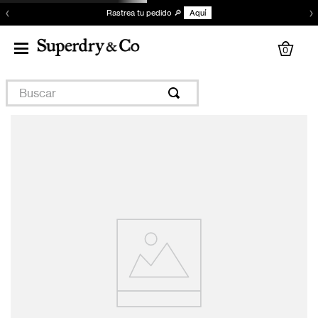
‹
›
Rastrea tu pedido 🔎
Aquí
0
Buscar