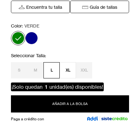
Encuentra tu talla
Guía de tallas
:
Color
VERDE
S
M
L
XL
XXL
¡Solo quedan
1
unidad(es) disponibles!
AÑADIR A LA BOLSA
Paga a crédito con