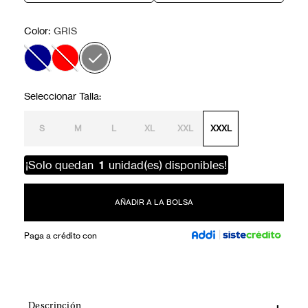
:
Color
GRIS
S
M
L
XL
XXL
XXXL
¡Solo quedan
1
unidad(es) disponibles!
AÑADIR A LA BOLSA
Paga a crédito con
Descripción