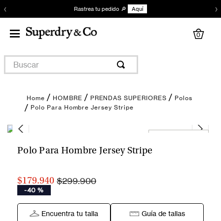
‹
›
Rastrea tu pedido 🔎
Aquí
0
Buscar
HOMBRE
PRENDAS SUPERIORES
Polos
Polo Para Hombre Jersey Stripe
Encuentra tu talla
Polo Para Hombre Jersey Stripe
$299.900
$179.940
-
40 %
Encuentra tu talla
Guía de tallas