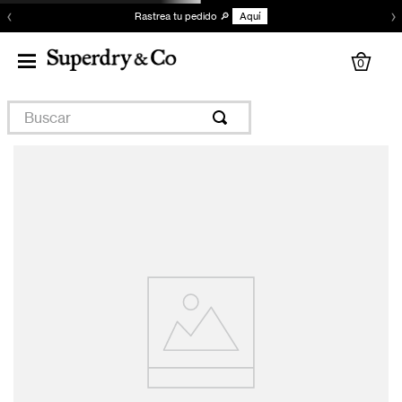
‹
›
Rastrea tu pedido 🔎
Aquí
0
Buscar