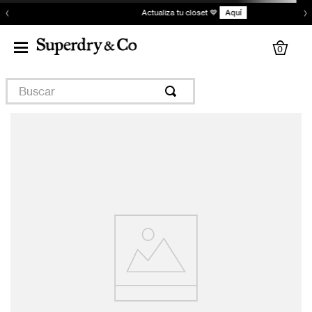
‹
›
Actualiza tu clóset 💙
Aquí
0
Buscar