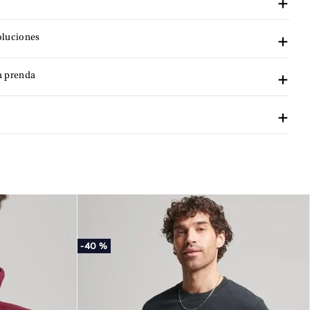
oluciones
a prenda
-
40 %