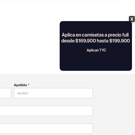
X
Apellido
*