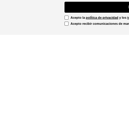
Acepto la
política de privacidad
y los
t
Acepto recibir comunicaciones de mar
Información Legal
irtual
Línea Ética
Términos y condiciones
ón sobre devoluciones
Promociones vigentes
u pedido aquí!
Política de cookies
Notificaciones judiciales
. - 12:00m
Política de privacidad