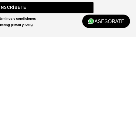
INSCRÍBETE
érminos y condiciones
ASESÓRATE
keting (Email y SMS)
Localizar tienda
El localizador de tiendas está
diseñado para ayudarte a
encontrar la tienda más cercana
a ti.
LOCALIZADOR DE TIENDAS