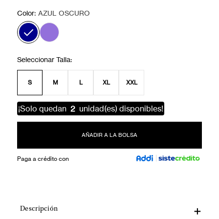
:
Color
AZUL OSCURO
S
M
L
XL
XXL
¡Solo quedan
2
unidad(es) disponibles!
AÑADIR A LA BOLSA
Paga a crédito con
Descripción