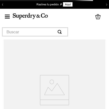
‹
›
Rastrea tu pedido 🔎
Aquí
0
Buscar