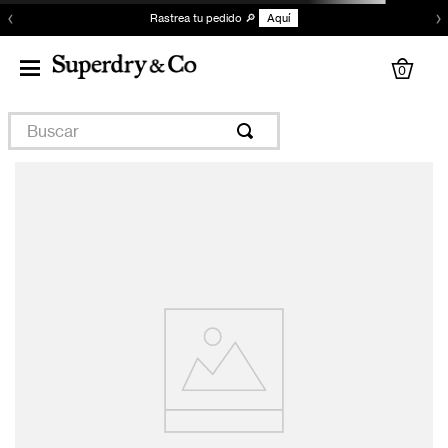
‹
›
Rastrea tu pedido 🔎
Aquí
0
Buscar