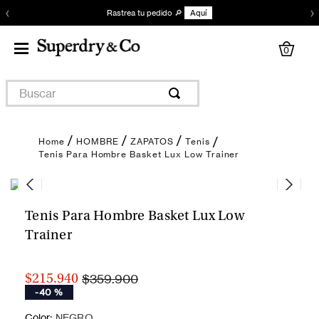
‹
›
Rastrea tu pedido 🔎
Aquí
0
Buscar
HOMBRE
ZAPATOS
Tenis
Tenis Para Hombre Basket Lux Low Trainer
Tenis Para Hombre Basket Lux Low
Trainer
$359.900
$215.940
-
40 %
:
Color
NEGRO