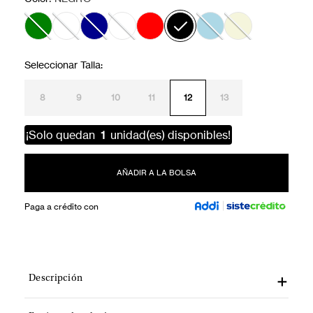
8
9
10
11
12
13
¡Solo quedan
1
unidad(es) disponibles!
AÑADIR A LA BOLSA
Paga a crédito con
Descripción