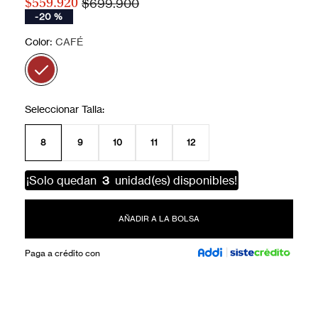
$699.900
$559.920
-
20 %
:
Color
CAFÉ
8
9
10
11
12
¡Solo quedan
3
unidad(es) disponibles!
AÑADIR A LA BOLSA
Paga a crédito con