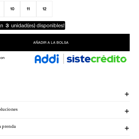
10
11
12
an
3
unidad(es) disponibles!
AÑADIR A LA BOLSA
con
oluciones
a prenda