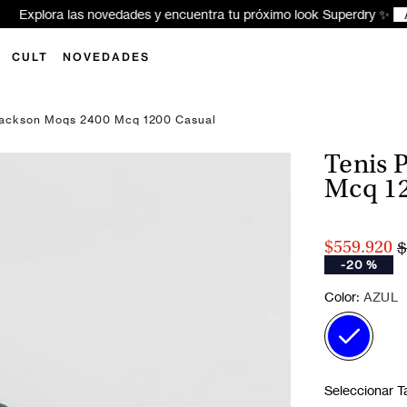
xplora las novedades y encuentra tu próximo look Superdry ✨
Aquí
CULT
NOVEDADES
Jackson Moqs 2400 Mcq 1200 Casual
Tenis 
Mcq 12
$
$559.920
-
20 %
:
Color
AZUL