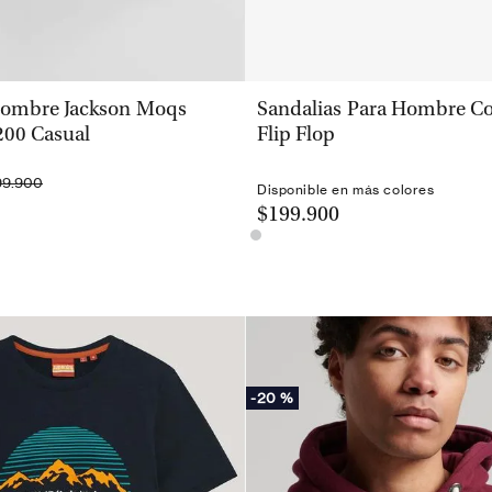
VISTA RÁPIDA
VISTA RÁPIDA
Hombre Jackson Moqs
Sandalias Para Hombre Co
00 Casual
Flip Flop
99.900
Disponible en más colores
$199.900
-
20 %