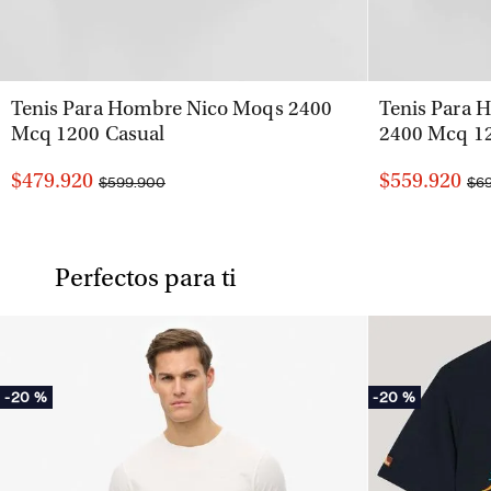
VISTA RÁPIDA
Tenis Para Hombre Nico Moqs 2400
Tenis Para 
Mcq 1200 Casual
2400 Mcq 12
$479.920
$559.920
$599.900
$6
Perfectos para ti
-
20 %
-
20 %