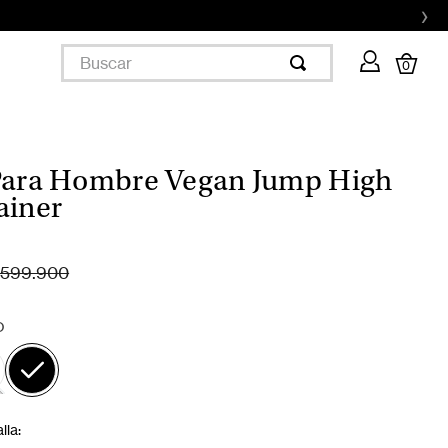
›
Buscar
0
Para Hombre Vegan Jump High
ainer
599.900
O