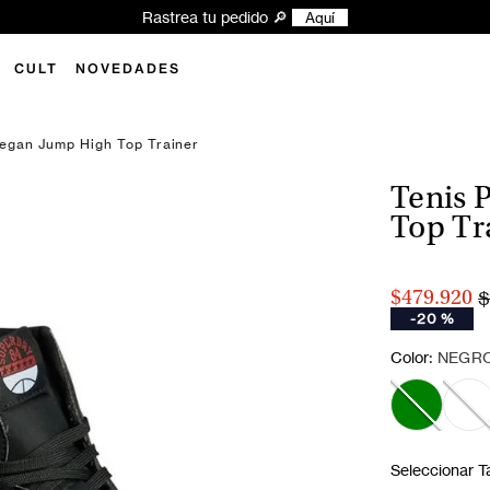
Rastrea tu pedido 🔎
Aquí
CULT
NOVEDADES
egan Jump High Top Trainer
Tenis 
Top Tr
$
$479.920
-
20 %
:
Color
NEGR