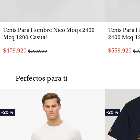
VISTA RÁPIDA
Tenis Para Hombre Nico Moqs 2400
Tenis Para 
Mcq 1200 Casual
2400 Mcq 12
$479.920
$559.920
$599.900
$6
Perfectos para ti
-
20 %
-
20 %