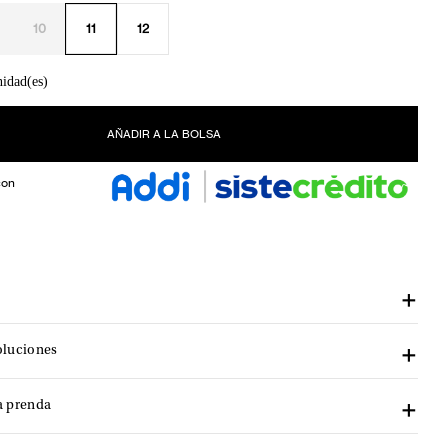
10
11
12
nidad(es)
AÑADIR A LA BOLSA
con
oluciones
a prenda