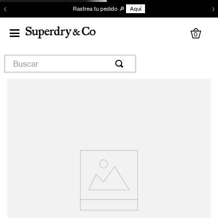
‹
›
Rastrea tu pedido 🔎
Aquí
0
Buscar