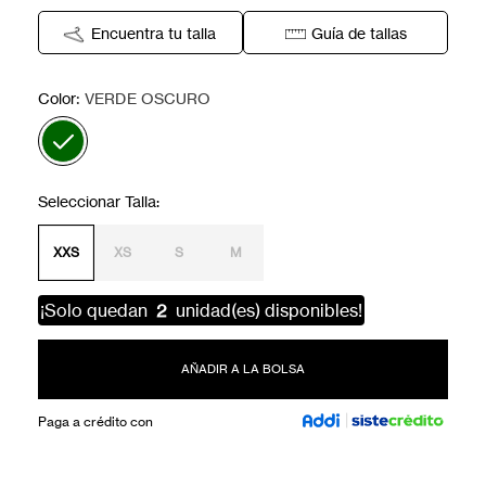
Encuentra tu talla
Guía de tallas
:
Color
VERDE OSCURO
XXS
XS
S
M
¡Solo quedan
2
unidad(es) disponibles!
AÑADIR A LA BOLSA
Paga a crédito con