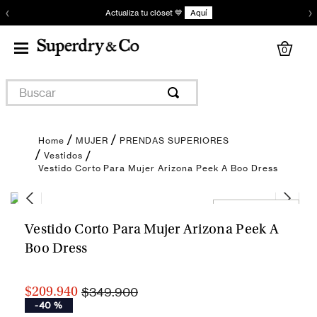
‹
›
Actualiza tu clóset 💙
Aquí
0
Buscar
MUJER
PRENDAS SUPERIORES
Vestidos
Vestido Corto Para Mujer Arizona Peek A Boo Dress
Encuentra tu talla
Vestido Corto Para Mujer Arizona Peek A
Boo Dress
$349.900
$209.940
-
40 %