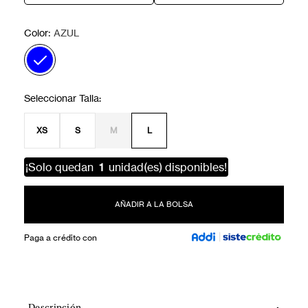
:
Color
AZUL
XS
S
M
L
¡Solo quedan
1
unidad(es) disponibles!
AÑADIR A LA BOLSA
Paga a crédito con