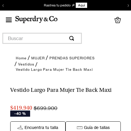
‹
›
Rastrea tu pedido 🔎
Aquí
0
Buscar
MUJER
PRENDAS SUPERIORES
Vestidos
Vestido Largo Para Mujer Tie Back Maxi
Encuentra tu talla
Vestido Largo Para Mujer Tie Back Maxi
$699.900
$419.940
-
40 %
Encuentra tu talla
Guía de tallas