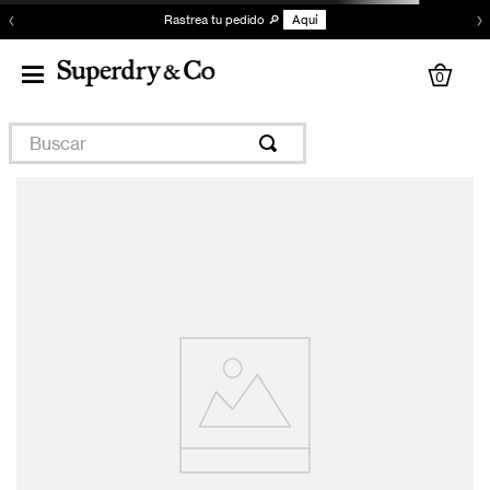
‹
›
Rastrea tu pedido 🔎
Aquí
0
Buscar