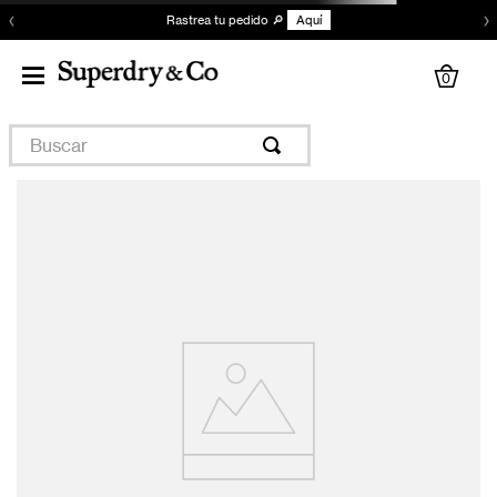
‹
›
Rastrea tu pedido 🔎
Aquí
0
Buscar