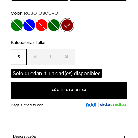
:
Color
ROJO OSCURO
S
M
L
XL
¡Solo quedan
1
unidad(es) disponibles!
AÑADIR A LA BOLSA
Paga a crédito con
Descripción