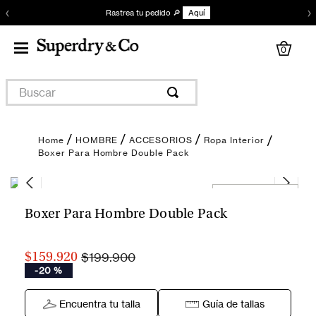
‹
›
Rastrea tu pedido 🔎
Aquí
0
Buscar
HOMBRE
ACCESORIOS
Ropa Interior
Boxer Para Hombre Double Pack
Encuentra tu talla
Boxer Para Hombre Double Pack
$199.900
$159.920
-
20 %
Encuentra tu talla
Guía de tallas