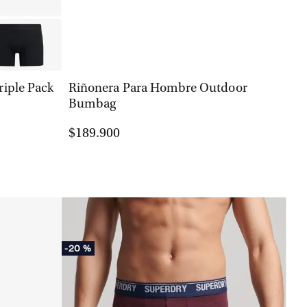
VISTA RÁPIDA
iple Pack
Riñonera Para Hombre Outdoor
Bumbag
$189.900
-
20 %