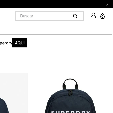
›
Buscar
0
uperdry
AQUÍ