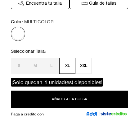
Encuentra tu talla
Guía de tallas
:
Color
MULTICOLOR
S
M
L
XL
XXL
¡Solo quedan
1
unidad(es) disponibles!
AÑADIR A LA BOLSA
Paga a crédito con