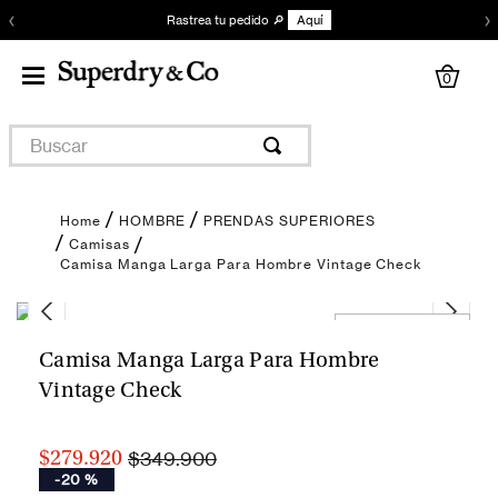
‹
›
Rastrea tu pedido 🔎
Aquí
0
Buscar
HOMBRE
PRENDAS SUPERIORES
Camisas
Camisa Manga Larga Para Hombre Vintage Check
Encuentra tu talla
Camisa Manga Larga Para Hombre
Vintage Check
$349.900
$279.920
-
20 %