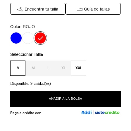
Encuentra tu talla
Guía de tallas
:
Color
ROJO
S
M
L
XL
XXL
Disponible: 9 unidad(es)
AÑADIR A LA BOLSA
Paga a crédito con