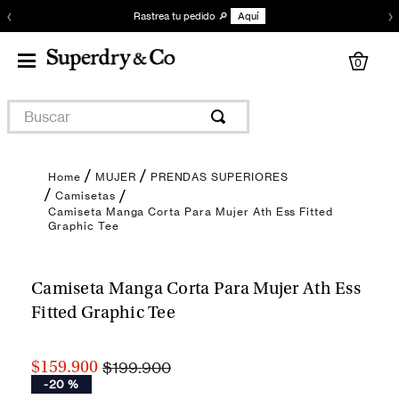
‹
›
Rastrea tu pedido 🔎
Aquí
0
Buscar
MUJER
PRENDAS SUPERIORES
Camisetas
Camiseta Manga Corta Para Mujer Ath Ess Fitted
Graphic Tee
Encuentra tu talla
Camiseta Manga Corta Para Mujer Ath Ess
Fitted Graphic Tee
$199.900
$159.900
-
20 %