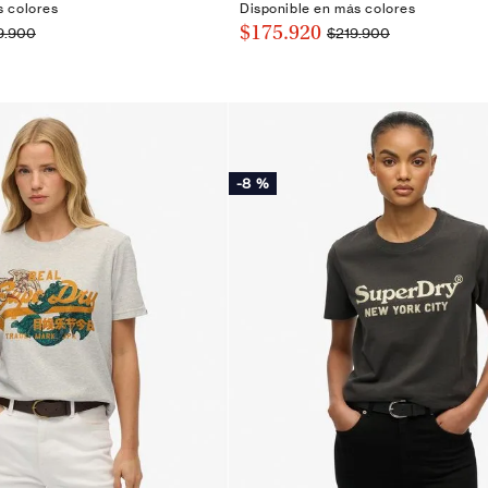
s colores
Disponible en más colores
$175.920
9.900
$219.900
-
8 %