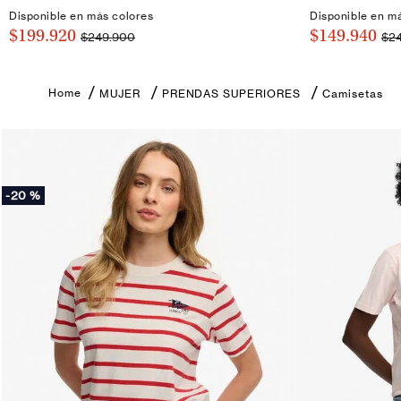
Disponible en más colores
Disponible en m
$199.920
$149.940
$249.900
$2
MUJER
PRENDAS SUPERIORES
Camisetas
-
20 %