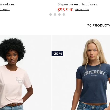
ás colores
Disponible en más colores
$95.940
49.900
$159.900
76
PRODUCT
-
20 %