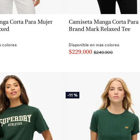
VISTA RÁPIDA
VISTA RÁPIDA
ga Corta Para Mujer
Camiseta Manga Corta Para
axed
Brand Mark Relaxed Tee
s colores
Disponible en más colores
$229.000
$249.900
-
11 %