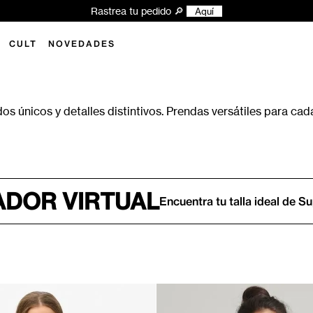
xplora las novedades y encuentra tu próximo look Superdry ✨
Aquí
CULT
NOVEDADES
s únicos y detalles distintivos. Prendas versátiles para cada
DOR VIRTUAL
Encuentra tu talla ideal de S