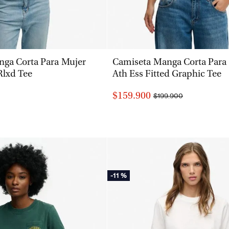
VISTA RÁPIDA
VISTA RÁPIDA
ga Corta Para Mujer
Camiseta Manga Corta Para
Rlxd Tee
Ath Ess Fitted Graphic Tee
$159.900
$199.900
-
11 %