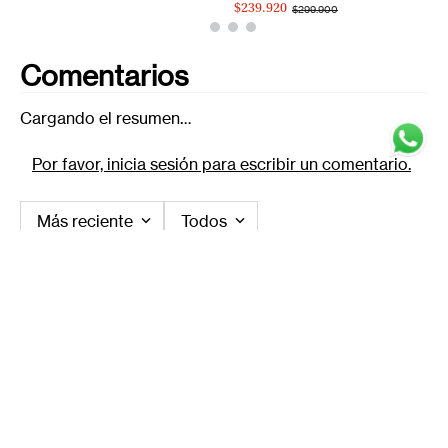
$239.920
$299.900
Comentarios
Cargando el resumen…
Por favor, inicia sesión para escribir un comentario.
Más reciente
Todos
Cargando comentarios…
Desbloquea Acceso Exclusivo
¡Inscríbete y obtén un 10% de descuento en tu primera compra!
Nombre
*