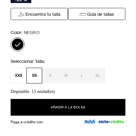
Encuentra tu talla
Guía de tallas
:
Color
NEGRO
XXS
XS
S
M
L
XL
Disponible: 13 unidad(es)
AÑADIR A LA BOLSA
Paga a crédito con