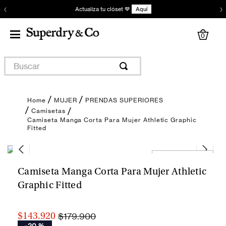
‹
›
Actualiza tu clóset 💙
Aquí
0
Buscar
MUJER
PRENDAS SUPERIORES
Camisetas
Camiseta Manga Corta Para Mujer Athletic Graphic
Fitted
Encuentra tu talla
Camiseta Manga Corta Para Mujer Athletic
Graphic Fitted
$179.900
$143.920
-
20 %