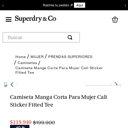
‹
›
Rastrea tu pedido 🔎
Aquí
0
Buscar
MUJER
PRENDAS SUPERIORES
Camisetas
Camiseta Manga Corta Para Mujer Cali Sticker
Fitted Tee
Encuentra tu talla
Camiseta Manga Corta Para Mujer Cali
Sticker Fitted Tee
$199.900
$119.940
-
40 %