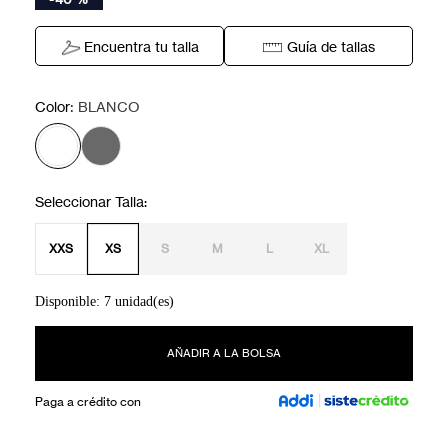
Encuentra tu talla
Guía de tallas
:
Color
BLANCO
XXS
XS
S
M
L
XL
Disponible: 7 unidad(es)
AÑADIR A LA BOLSA
Paga a crédito con