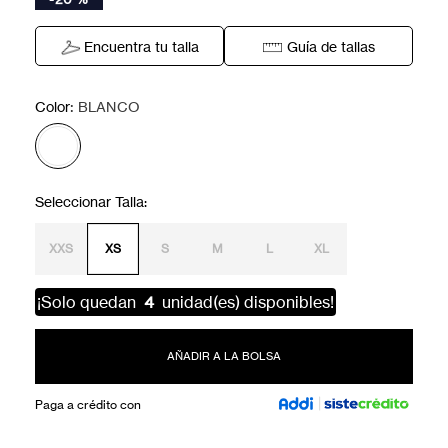
Encuentra tu talla
Guía de tallas
:
Color
BLANCO
XXS
XS
S
M
L
XL
¡Solo quedan
4
unidad(es) disponibles!
AÑADIR A LA BOLSA
Paga a crédito con