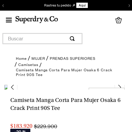
‹
›
Rastrea tu pedido 🔎
Aquí
0
Buscar
MUJER
PRENDAS SUPERIORES
Camisetas
Camiseta Manga Corta Para Mujer Osaka 6 Crack
Print 90S Tee
Encuentra tu talla
Camiseta Manga Corta Para Mujer Osaka 6
Crack Print 90S Tee
$229.900
$183.920
-
20 %