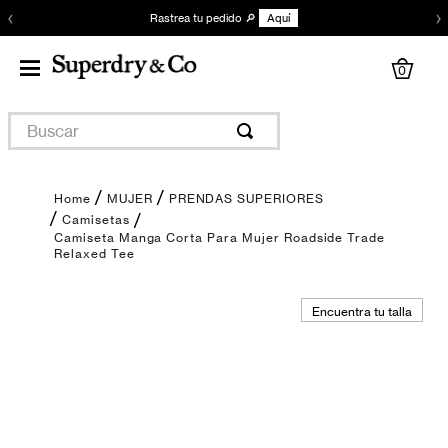
‹
›
Rastrea tu pedido 🔎
Aquí
0
Buscar
MUJER
PRENDAS SUPERIORES
Camisetas
Camiseta Manga Corta Para Mujer Roadside Trade
Relaxed Tee
Encuentra tu talla