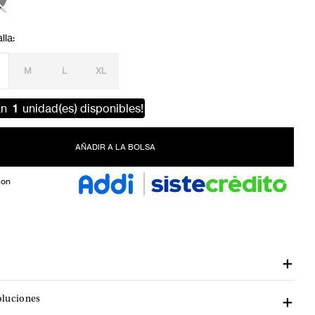
M
L
XL
an
1
unidad(es) disponibles!
AÑADIR A LA BOLSA
con
oluciones