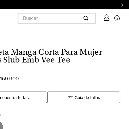
›
Buscar
0
ta Manga Corta Para Mujer
s Slub Emb Vee Tee
159.900
ncuentra tu talla
Guía de tallas
O