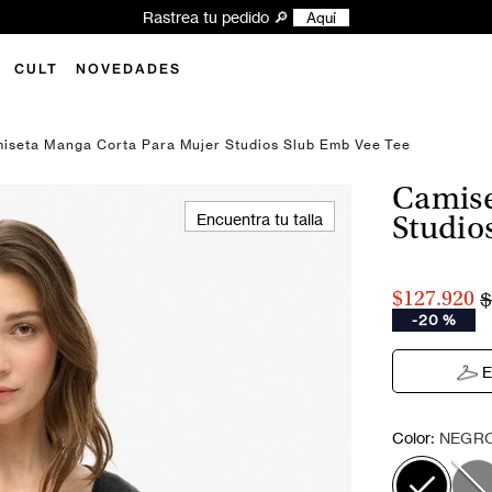
Rastrea tu pedido 🔎
Aquí
CULT
NOVEDADES
iseta Manga Corta Para Mujer Studios Slub Emb Vee Tee
Camise
Encuentra tu talla
Studio
$
$127.920
-
20 %
E
:
Color
NEGR