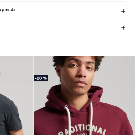
a prenda
-
20 %