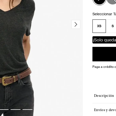
XS
S
¡Solo qued
Paga a crédito 
Descripción
Envíos y dev