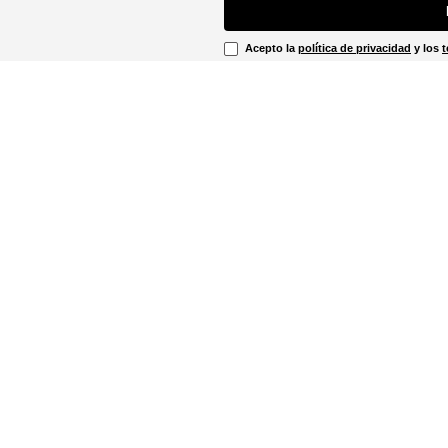
Acepto la
política de privacidad
y los
t
Acepto recibir comunicaciones de mar
Información Legal
irtual
Línea Ética
Términos y condiciones
ón sobre devoluciones
Promociones vigentes
u pedido aquí!
Política de cookies
Notificaciones judiciales
. - 12:00m
Política de privacidad