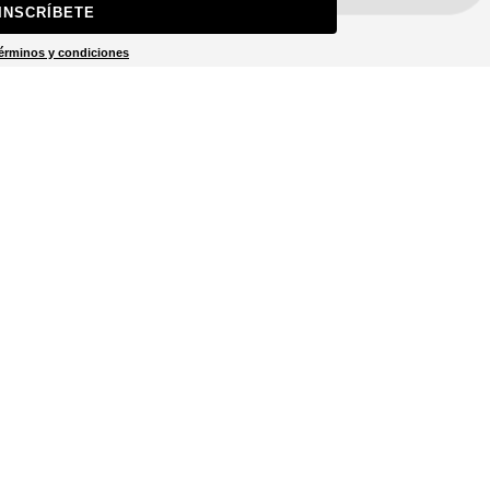
INSCRÍBETE
érminos y condiciones
keting (Email y SMS)
Localizar tienda
El localizador de tiendas está
diseñado para ayudarte a
encontrar la tienda más cercana
a ti.
LOCALIZADOR DE TIENDAS