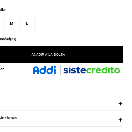
M
L
unidad(es)
AÑADIR A LA BOLSA
con
oluciones