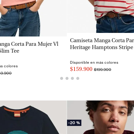
VISTA RÁPIDA
Camiseta Manga Corta Par
VISTA RÁPIDA
nga Corta Para Mujer Vl
Heritage Hamptons Stripe
Slim Tee
Disponible en más colores
ás colores
$159.900
$199.900
49.900
-
20 %