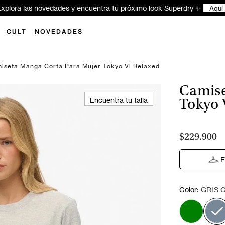
xplora las novedades y encuentra tu próximo look Superdry ✨
Aquí
CULT
NOVEDADES
iseta Manga Corta Para Mujer Tokyo Vl Relaxed
Camise
Encuentra tu talla
Tokyo 
$229.900
E
:
Color
GRIS 