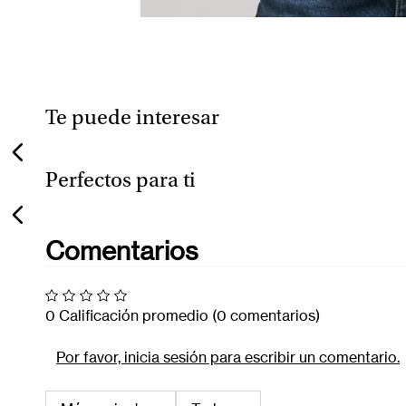
Te puede interesar
VISTA RÁPIDA
$199.920
$149.940
$249.900
$2
-
20 %
-
40 %
Perfectos para ti
VISTA RÁPIDA
$127.920
$239.920
$159.900
$2
-
20 %
-
20 %
Comentarios