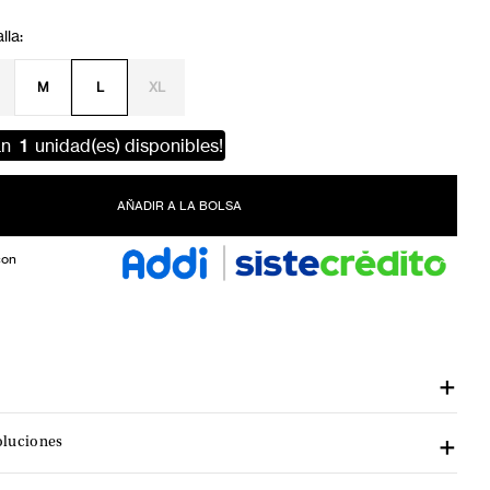
M
L
XL
an
1
unidad(es) disponibles!
AÑADIR A LA BOLSA
con
oluciones