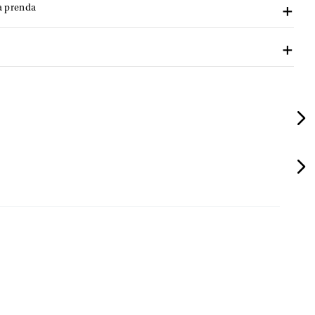
a prenda
VISTA RÁPIDA
$175.920
$219.900
-
20 %
VISTA RÁPIDA
$137.940
$229.900
-
40 %