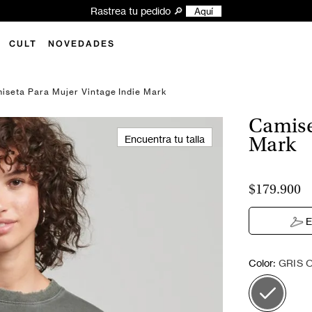
Rastrea tu pedido 🔎
Aquí
CULT
NOVEDADES
iseta Para Mujer Vintage Indie Mark
Camise
Encuentra tu talla
Mark
$179.900
E
:
Color
GRIS 