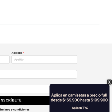
X
Apellido
*