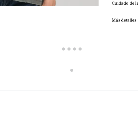
Cuidado de l
Más detalles
VISTA RÁPIDA
VISTA RÁPIDA
$159.900
49.900
VISTA RÁPIDA
VISTA RÁPIDA
$439.920
99.900
$549.900
-
20 %