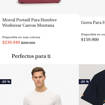
VISTA RÁPIDA
Morral Portatil Para Hombre
Gorra Para 
Workwear Canvas Montana
Disponible en m
Disponible en más colores
$159.900
$239.940
$399.900
Perfectos para ti
-
20 %
-
20 %