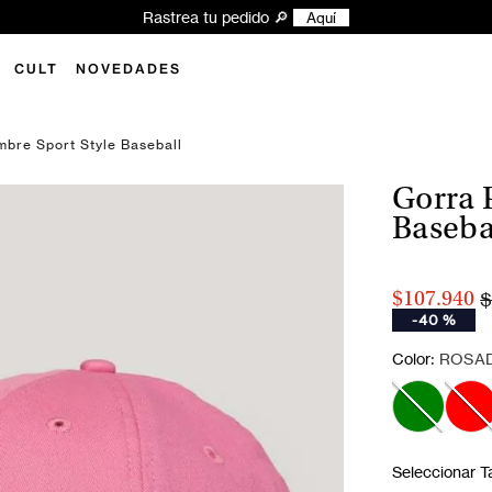
Explora las novedades y encuentra tu próximo look Superdry ✨
Aquí
CULT
NOVEDADES
bre Sport Style Baseball
Gorra 
Baseba
$
$107.940
-
40 %
:
Color
ROSA