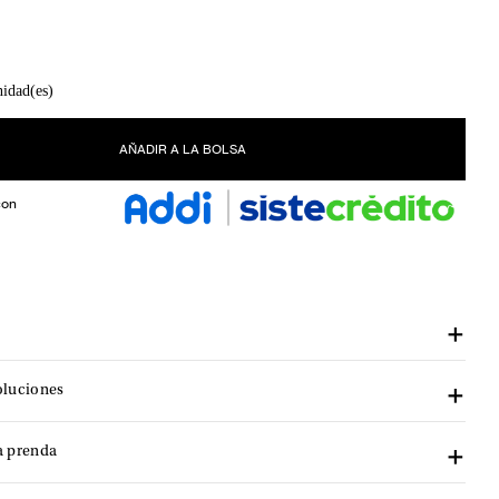
nidad(es)
AÑADIR A LA BOLSA
con
oluciones
a prenda