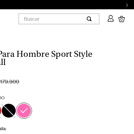
›
Buscar
0
Para Hombre Sport Style
ll
179.900
DO