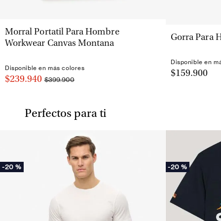
VISTA RÁPIDA
Morral Portatil Para Hombre
Gorra Para 
Workwear Canvas Montana
Disponible en m
Disponible en más colores
$159.900
$239.940
$399.900
Perfectos para ti
-
20 %
-
20 %