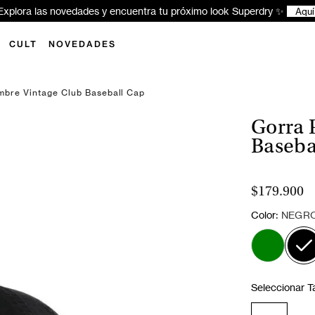
xplora las novedades y encuentra tu próximo look Superdry ✨
Aquí
CULT
NOVEDADES
mbre Vintage Club Baseball Cap
Gorra 
Baseba
$179.900
:
Color
NEGR