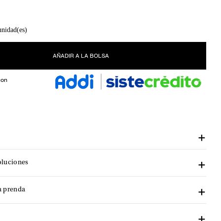
unidad(es)
AÑADIR A LA BOLSA
con
oluciones
a prenda