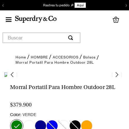
‹
›
Rastrea tu pedido 🔎
Aquí
0
Buscar
HOMBRE
ACCESORIOS
Bolsos
Morral Portatil Para Hombre Outdoor 28L
Morral Portatil Para Hombre Outdoor 28L
$379.900
:
Color
VERDE