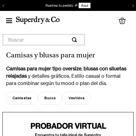
‹
›
Rastrea tu pedido 🔎
Aquí
0
Buscar
Camisas y blusas para mujer
Camisas para mujer tipo oversize
,
blusas con siluetas
relajadas
y detalles gráficos. Estilo casual o formal
para combinar según tu mood o plan del día.
Camisetas
Buzos
Vestidos
PROBADOR VIRTUAL
Encuentra tu talla ideal de Superdry