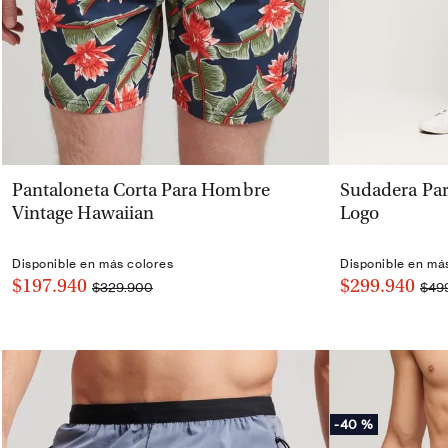
VISTA RÁPIDA
Pantaloneta Corta Para Hombre
Sudadera Par
Vintage Hawaiian
Logo
Disponible en más colores
Disponible en má
$197.940
$299.940
$329.900
$49
-
40 %