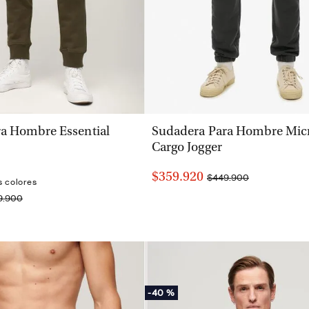
VISTA RÁPIDA
VISTA RÁPIDA
a Hombre Essential
Sudadera Para Hombre Mic
Cargo Jogger
$359.920
$449.900
s colores
9.900
-
40 %