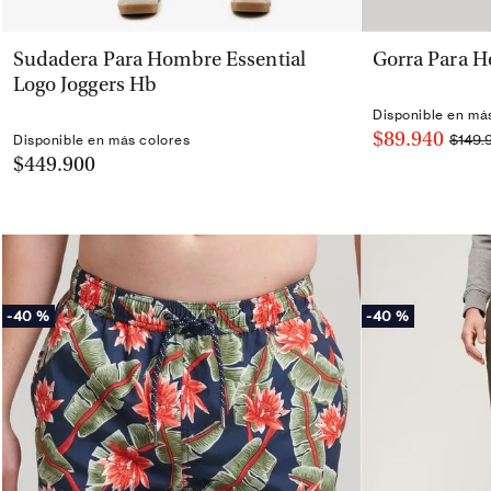
VISTA RÁPIDA
Sudadera Para Hombre Essential
Gorra Para 
Logo Joggers Hb
Disponible en má
$89.940
$149.
Disponible en más colores
$449.900
-
40 %
-
40 %