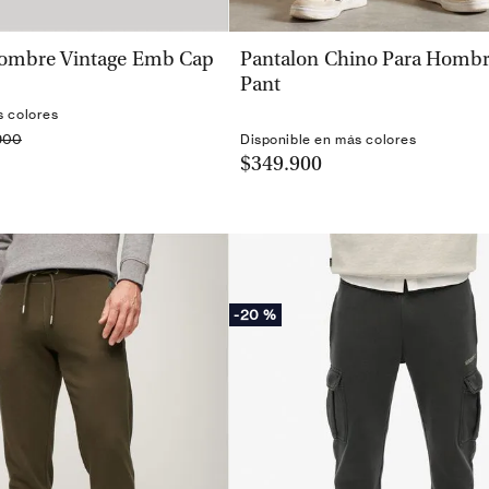
VISTA RÁPIDA
VISTA RÁPIDA
Hombre Vintage Emb Cap
Pantalon Chino Para Homb
Pant
s colores
900
Disponible en más colores
$349.900
-
20 %