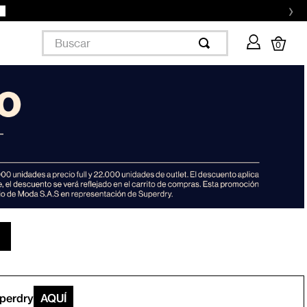
›
Buscar
0
uperdry
AQUÍ