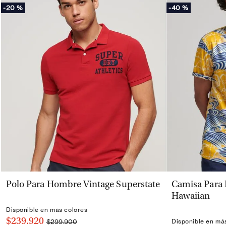
-
20 %
-
40 %
VISTA RÁPIDA
Polo Para Hombre Vintage Superstate
Camisa Para
Hawaiian
Disponible en más colores
$239.920
$299.900
Disponible en má