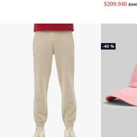
$209.940
$34
-
40 %