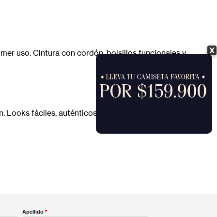
X
mer uso. Cintura con cordón, bolsillos funcionales y
Looks fáciles, auténticos y listos para cualquier
Apellido
*