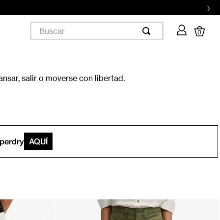
›
Buscar
0
nsar, salir o moverse con libertad.
uperdry
AQUÍ