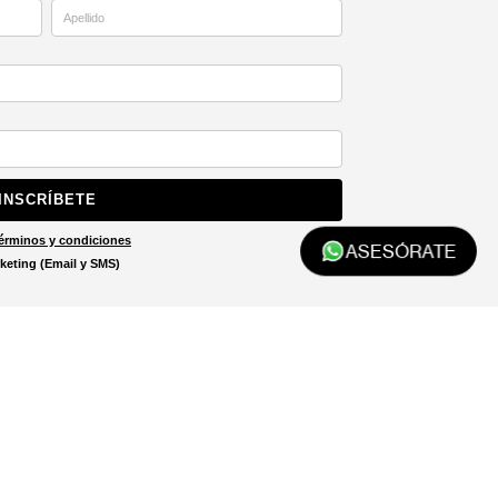
INSCRÍBETE
érminos y condiciones
ASESÓRATE
keting (Email y SMS)
Localizar tienda
El localizador de tiendas está
diseñado para ayudarte a
encontrar la tienda más cercana
a ti.