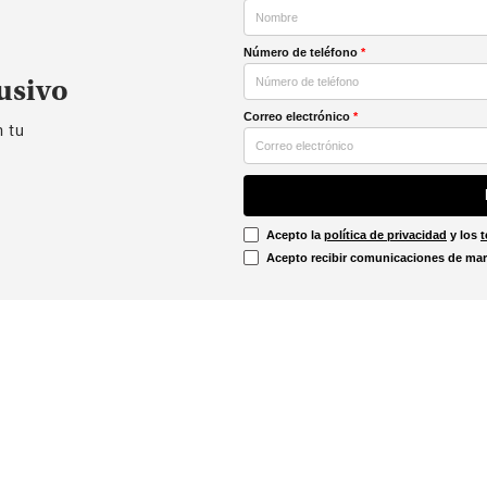
Número de teléfono
*
usivo
Correo electrónico
*
n tu
Acepto la
política de privacidad
y los
t
Acepto recibir comunicaciones de mar
Información Legal
irtual
Línea Ética
Términos y condiciones
ón sobre devoluciones
Promociones vigentes