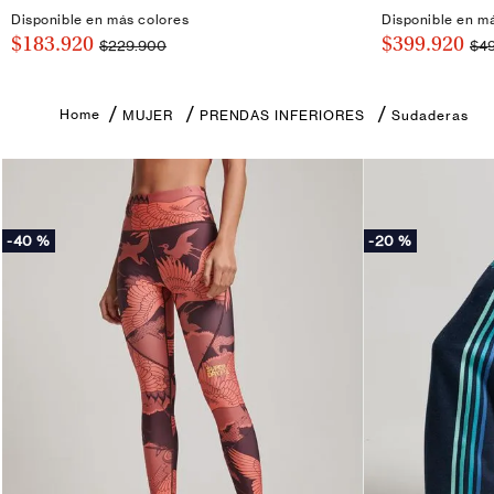
Disponible en más colores
Disponible en m
$183.920
$399.920
$229.900
$4
MUJER
PRENDAS INFERIORES
Sudaderas
-
40 %
-
20 %