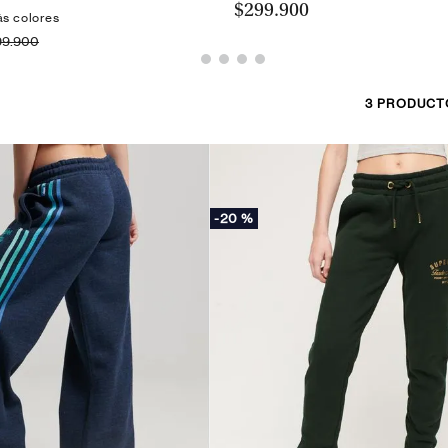
$299.900
ás colores
99.900
3
PRODUCT
-
20 %