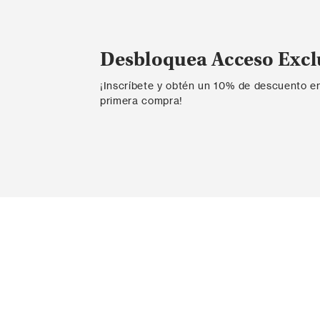
Desbloquea Acceso Excl
¡Inscríbete y obtén un 10% de descuento e
primera compra!
Contáctanos
Ayda
Ingresar PQR
Probador v
Contacta con nosotros
Envío
ESTUDIO DE MODA S.A.S.
Informaci