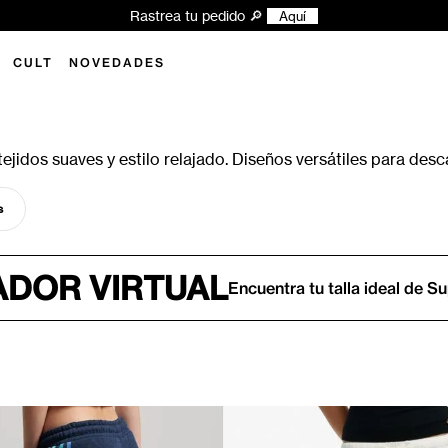
Rastrea tu pedido 🔎
Aquí
CULT
NOVEDADES
ejidos suaves y estilo relajado. Diseños versátiles para desca
s
DOR VIRTUAL
Encuentra tu talla ideal de S