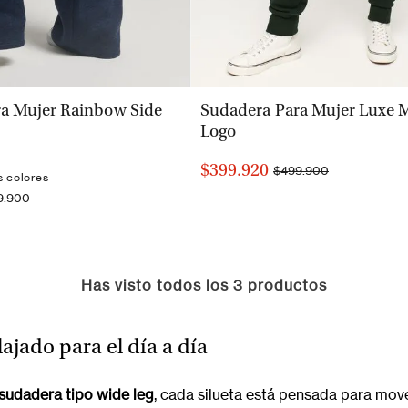
VISTA RÁPIDA
VISTA RÁPIDA
a Mujer Rainbow Side
Sudadera Para Mujer Luxe M
Logo
$399.920
$499.900
s colores
9.900
Has visto todos los
3
productos
lajado para el día a día
sudadera tipo wide leg
, cada silueta está pensada para move