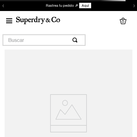
‹
›
Rastrea tu pedido 🔎
Aquí
0
Buscar