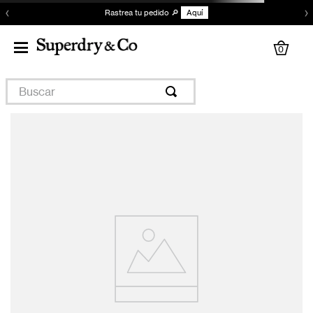
‹
›
Rastrea tu pedido 🔎
Aquí
0
Buscar